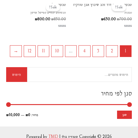
טבעת עם מגן דוד זהב שיבוץ אבן טורקיז
טבעת פילגרן
המקורי
הנוכחי
המקורי
הנוכחי
Sale!
Sale!
היה:
הוא:
היה:
הוא:
טבעות
תכשיטים יחודיים ספיישל אדישן
₪800.00.
₪850.00.
₪650.00.
₪700.00.
₪
800.00
₪
850.00
₪
650.00
₪
700.00
דורג
דורג
0
0
מתוך
מתוך
5
5
←
12
11
10
…
4
3
2
1
חיפוש
סנן לפי מחיר
סנן
מחיר:
₪0
—
₪10,000
Copyright © 2026 סטודיו גולן | Powered by
TMD