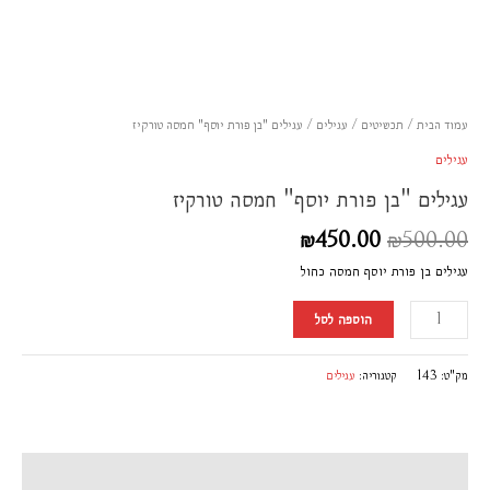
סמן קישורים
font_download
לאפס
cached
את
כל
האפשרויות
עמוד הבית
/
תכשיטים
/
עגילים
/ עגילים "בן פורת יוסף" חמסה טורקיז
עגילים
עגילים "בן פורת יוסף" חמסה טורקיז
₪
450.00
₪
500.00
עגילים בן פורת יוסף חמסה כחול
הוספה לסל
מק"ט:
143
קטגוריה:
עגילים
תיאור