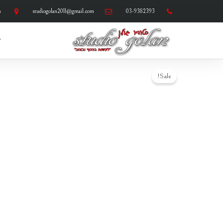
ילוג
03-9382393
studiogolan2011@gmail.com
ר
תוכן
ד
Sale!