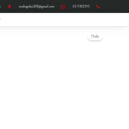
ילוג
03-9382393
studiogolan2011@gmail.com
ר
תוכן
ד
Sale!