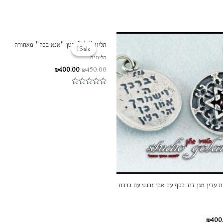
יר
המחיר
המחיר
המחיר
תליון "ה' " קטן "אנא בכח" מאחורה
רי
הנוכחי
המקורי
הנוכחי
Sale!
Sale!
הוא:
היה:
הוא:
תליונים
₪400.00.
₪450.00.
₪400.00.
₪450.
₪
400.00
₪
450.00
דורג
0
מתוך
5
ת עדין מגן דוד כסף עם אבן גרנט עם ברכת
₪
400