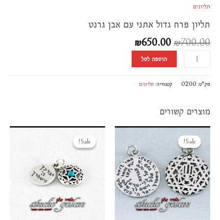
תליונים
font_download
סמן קישורים
תליון פרח גדול אתני עם אבן גרנט
לאפס
cached
את
₪
650.00
₪
700.00
כל
האפשרויות
הוספה לסל
מק"ט:
0200
קטגוריה:
תליונים
מוצרים קשורים
המחיר
המחיר
המחיר
המחיר
המקורי
הנוכחי
המקורי
הנוכחי
Sale!
Sale!
Sale!
Sale!
היה:
הוא:
היה:
הוא:
₪300.00.
₪350.00.
₪500.00.
₪550.00.