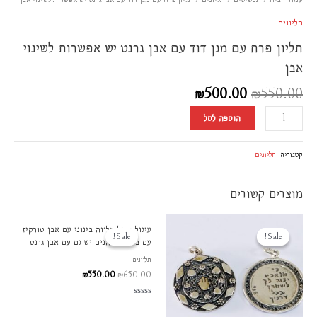
לשינוי
סמן קישורים
font_download
אבן
תליונים
לאפס
cached
תליון פרח עם מגן דוד עם אבן גרנט יש אפשרות לשינוי
את
אבן
כל
האפשרויות
₪
500.00
₪
550.00
הוספה לסל
קטגוריה:
תליונים
מוצרים קשורים
המחיר
המחיר
המחיר
המחיר
עיגול כפול חלווה בינוני עם אבן טורקיז
המקורי
הנוכחי
המקורי
הנוכחי
Sale!
Sale!
Sale!
Sale!
עם ברכת הכהנים יש גם עם אבן גרנט
היה:
הוא:
היה:
הוא:
₪550.00.
₪650.00.
₪600.00.
₪650.00.
תליונים
₪
550.00
₪
650.00
דורג
0