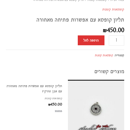
סמן קישורים
font_download
קופסאות קטנות
לאפס
cached
תליון קופסא עם אפשרות פתיחה מאחורה
את
כל
₪
450.00
האפשרויות
הוספה לסל
קטגוריה:
קופסאות קטנות
מוצרים קשורים
תליון קופסא עם אפשרות פתיחה מאחורה
עם אבן טורקיז
קופסאות קטנות
₪
450.00
דורג
0
מתוך
5