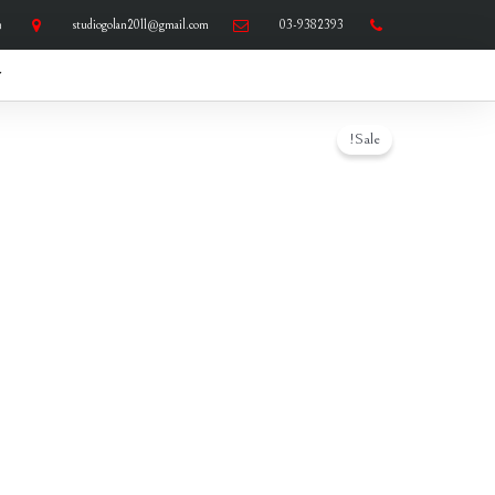
ילוג
03-9382393
studiogolan2011@gmail.com
ר
תוכן
ד
Sale!