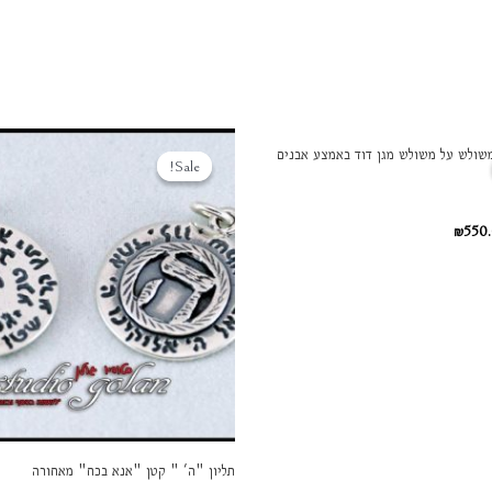
יר
המחיר
המחיר
המחיר
 משולש על משולש מגן דוד באמצע אבנים
ורי
הנוכחי
המקורי
הנוכחי
Sale!
Sale!
הוא:
היה:
הוא:
₪400.00.
₪450.00.
₪550.00.
₪600.
₪
550
תליון "ה' " קטן "אנא בכח" מאחורה