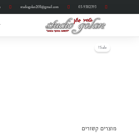
ילוג
03-9382393
studiogolan2011@gmail.com
ר
תוכן
ד
Sale!
מוצרים קשורים