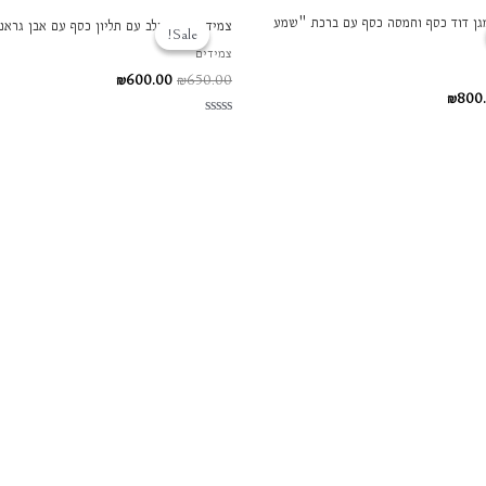
יר
המחיר
המחיר
המחיר
גן דוד כסף וחמסה כסף עם ברכת "שמע
צמיד עור משולב עם תליון כסף עם אבן גרא
ורי
הנוכחי
המקורי
הנוכחי
Sale!
Sale!
הוא:
היה:
הוא:
צמידים
₪600.00.
₪650.00.
₪800.00.
₪850.
₪
600.00
₪
650.00
₪
800
דורג
0
מתוך
5