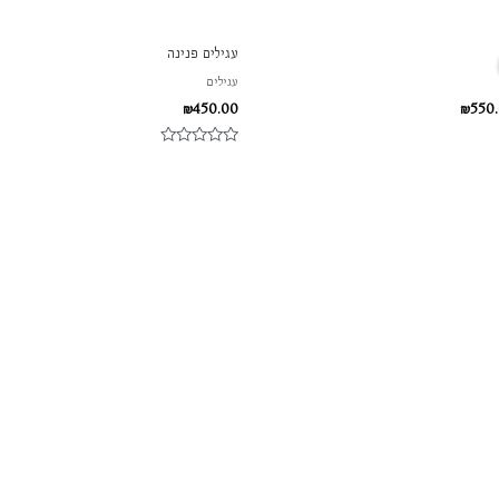
יר
המחיר
עגילים פנינה
ורי
הנוכחי
הוא:
עגילים
₪550.00.
₪600.
₪
450.00
₪
550
דורג
0
מתוך
5