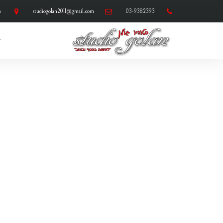
ילוג
03-9382393
studiogolan2011@gmail.com
ר
תוכן
ד