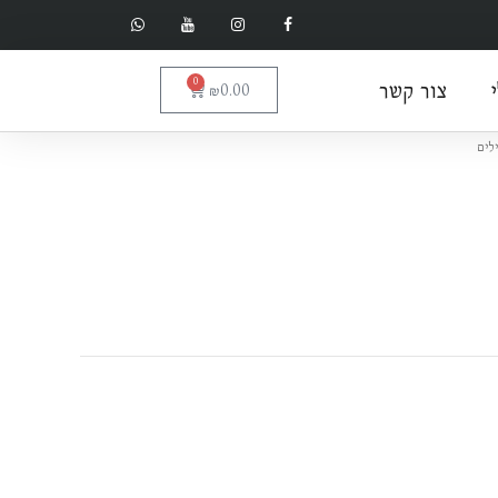
צור קשר
0
עגלת
₪
0.00
קניות
לים