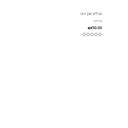
עגילים אבן רובי
עגילים
₪
450.00
דורג
0
מתוך
5