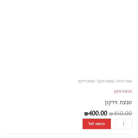
font_download
סמן קישורים
לאפס
cached
את
כל
האפשרויות
עמוד הבית
/
טבעות זרקון
/ טבעת זירקון
טבעות זרקון
טבעת זירקון
₪
400.00
₪
450.00
הוספה לסל